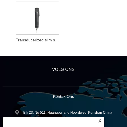
Transducerized slim skroewedraaier
VOLG ONS
Kontak Ons
:Blk 23, No 511, Huangpujiang Noordweg. Kunshan China
X
+86-512-57026733
Tel: