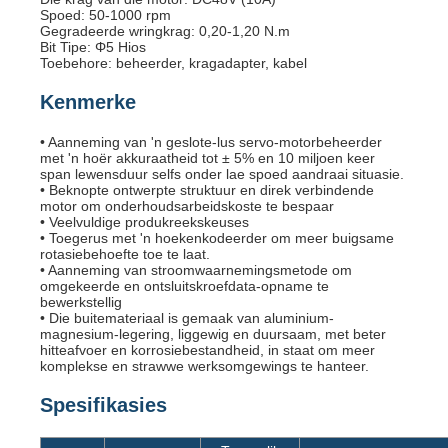
Spoed: 50-1000 rpm
Gegradeerde wringkrag: 0,20-1,20 N.m
Bit Tipe: Φ5 Hios
Toebehore: beheerder, kragadapter, kabel
Kenmerke
• Aanneming van 'n geslote-lus servo-motorbeheerder
met 'n hoër akkuraatheid tot ± 5% en 10 miljoen keer
span lewensduur selfs onder lae spoed aandraai situasie.
• Beknopte ontwerpte struktuur en direk verbindende
motor om onderhoudsarbeidskoste te bespaar
• Veelvuldige produkreekskeuses
• Toegerus met 'n hoekenkodeerder om meer buigsame
rotasiebehoefte toe te laat.
• Aanneming van stroomwaarnemingsmetode om
omgekeerde en ontsluitskroefdata-opname te
bewerkstellig
• Die buitemateriaal is gemaak van aluminium-
magnesium-legering, liggewig en duursaam, met beter
hitteafvoer en korrosiebestandheid, in staat om meer
komplekse en strawwe werksomgewings te hanteer.
Spesifikasies