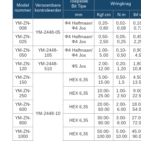
Toepaslik
Wringkrag
Model
Versoenbare
Bit Tipe
nommer
kontroleerder
mm
Kgf.cm
N.m
lbf.
YM-ZN-
Φ4 Halfmaan/
0,20-
0,02-
0,1
008
Φ4 Jos
0,80
0,08
0,7
YM-2448-05
YM-ZN-
Φ4 Halfmaan/
0,50-
0,05-
0,4
025
Φ4 Jos
2,50
0,25
2,2
YM-ZN-
YM-2448-
Φ4 Halfmaan/
1.00-
0,10-
0,9
050
105
Φ4 Jos
5.00
0,50
4,
YM-ZN-
YM-2448-
2.00-
0,20-
1,8
Φ5 Jos
120
510
12.00
1,20
10,
YM-ZN-
5.00-
0,50-
4.5
HEX 6,35
150
15.00
1,5
13.
YM-ZN-
10.00-
1.00-
9.0
HEX 6,35
250
25.00
2.50
22.
YM-ZN-
20.00-
2.00-
18.0
HEX 6,35
600
60.00
6.00
54.
YM-2448-10
YM-ZN-
30.00-
3.00-
27.0
HEX 6,35
800
80.00
8.00
72.
YM-ZN-
50.00-
5.00-
45.0
HEX 6,35
1000
100.00
10.00
90.