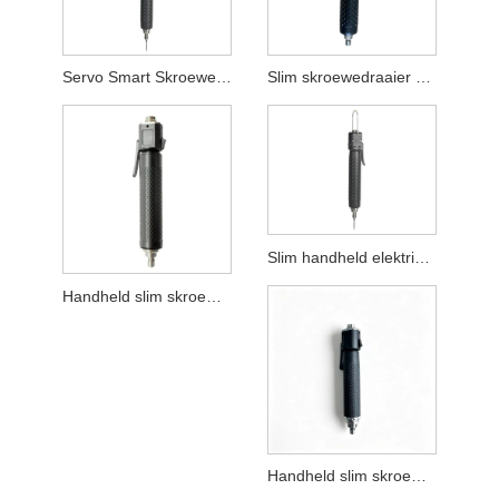
Servo Smart Skroewedraaier met LED
Slim skroewedraaier met hoë akkuraatheid
Slim handheld elektriese skroewedraaier
Handheld slim skroewedraaier met hellings- en drukdetectie
Handheld slim skroewedraaier met hellingsdetectie