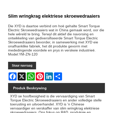
Slim wringkrag elektriese skroewedraaiers
Die XYD is daartoe verbind om hoë gehalte Smart Torque
Electric Skroewedraaiers wat in China gemaak word, oor die
hele wêreld te bring. Terwyl dit aktief die navorsing en
ontwikkeling van gediversifiseerde Smart Torque Electric
Skroewedraaiers bevorder, in samewerking met XYD eie
onafhanklike fabriek, het dit produkte gevorm met
mededingende voordele en prys in verskeie industrieë.
Model:YM-ZN-120
Stuur navraag
Facebook
X
WhatsApp
Pinterest
LinkedIn
Share
Produk Beskrywing
XYD se hoofbesigheid is die vervaardiging van Smart
Torque Electric Skroewedraaiers en ander volledige stelle
toerusting en uitvoerhandel. XYD is 'n Chinese
vervaardiger en verskaffer van slim wringkrag elektriese
skroewedraaiers. Ons fokus op R&D, produksie en