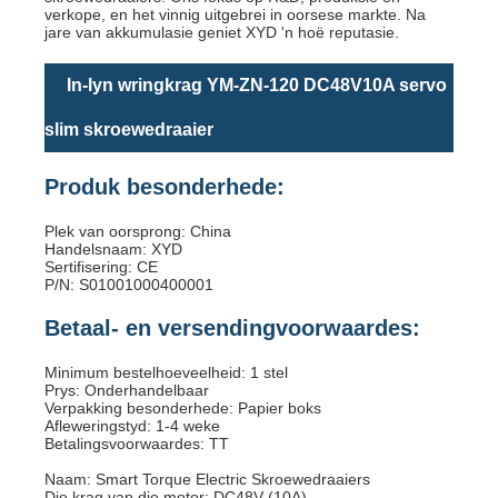
verkope, en het vinnig uitgebrei in oorsese markte. Na
jare van akkumulasie geniet XYD 'n hoë reputasie.
In-lyn wringkrag YM-ZN-120 DC48V10A servo
slim skroewedraaier
Produk besonderhede:
Plek van oorsprong: China
Handelsnaam: XYD
Sertifisering: CE
P/N: S01001000400001
Betaal- en versendingvoorwaardes:
Minimum bestelhoeveelheid: 1 stel
Prys: Onderhandelbaar
Verpakking besonderhede: Papier boks
Afleweringstyd: 1-4 weke
Betalingsvoorwaardes: TT
Naam: Smart Torque Electric Skroewedraaiers
Die krag van die motor: DC48V (10A)