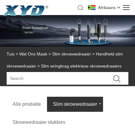
Afrikaans
Tuis
>
Wat Ons Maak
>
Slim skroewedraaier
>
Handheld slim
skroewedraaier
> Slim wringkrag elektriese skroewedraaiers
Alle produkte
Slim skroewedraaier
Skroewedraaier stukkies