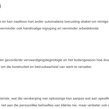
g
 en kan naatloos met ander outomatiese toerusting skakel om vinnige
ar verminder ook handmatige ingryping en verminder arbeidskoste.
 en gevorderde vervaardigingstegnologie en het buitengewoon hoë duurs
af om die kontinuïteit en betroubaarheid van werk te verseker.
enste, wat die verskerping van oplossings kan aanpas wat aan spesifi
e net aan die persoonlike behoeftes van kliënte nie, maar verbeter ook