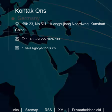
Kontak Ons
:Blk 23, No 511, Huangpujiang Noordweg. Kunshan
China
Tel:
+86-512-57026733
:
sales@xyd-tools.cn
|
|
|
|
|
Links
Sitemap
RSS
XML
Privaatheidsbeleid