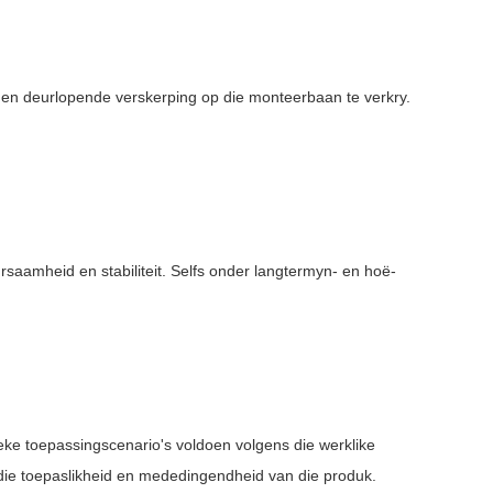
 en deurlopende verskerping op die monteerbaan te verkry.
aamheid en stabiliteit. Selfs onder langtermyn- en hoë-
eke toepassingscenario's voldoen volgens die werklike
 die toepaslikheid en mededingendheid van die produk.