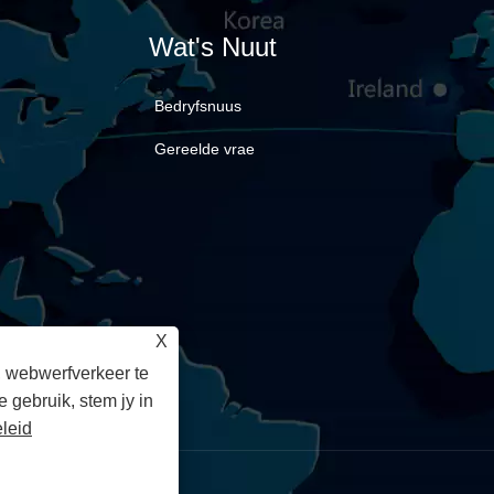
Wat's Nuut
Bedryfsnuus
Gereelde vrae
X
d, webwerfverkeer te
 gebruik, stem jy in
leid
voorbehou