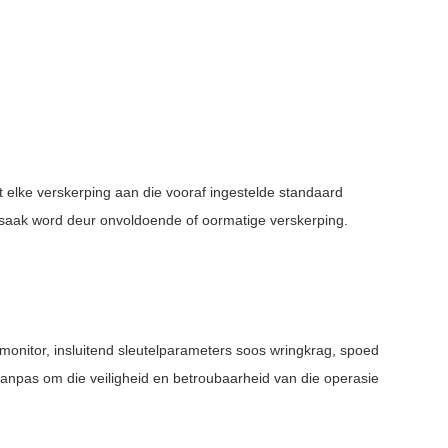
 elke verskerping aan die vooraf ingestelde standaard
orsaak word deur onvoldoende of oormatige verskerping.
n monitor, insluitend sleutelparameters soos wringkrag, spoed
s aanpas om die veiligheid en betroubaarheid van die operasie