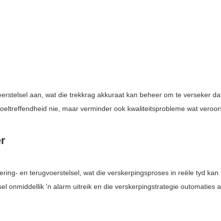
stelsel aan, wat die trekkrag akkuraat kan beheer om te verseker dat
doeltreffendheid nie, maar verminder ook kwaliteitsprobleme wat vero
er
tering- en terugvoerstelsel, wat die verskerpingsproses in reële tyd ka
lsel onmiddellik 'n alarm uitreik en die verskerpingstrategie outomatie