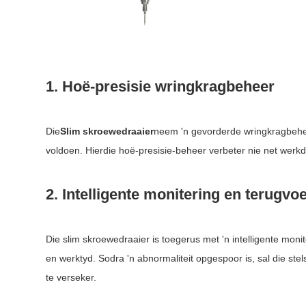
1. Hoë-presisie wringkragbeheer
Die
Slim skroewedraaier
neem 'n gevorderde wringkragbeheer
voldoen. Hierdie hoë-presisie-beheer verbeter nie net werk
2. Intelligente monitering en terugvo
Die slim skroewedraaier is toegerus met 'n intelligente moni
en werktyd. Sodra 'n abnormaliteit opgespoor is, sal die ste
te verseker.