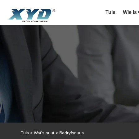
Tuis
Wie Is
Tuis
>
Wat's nuut
>
Bedryfsnuus