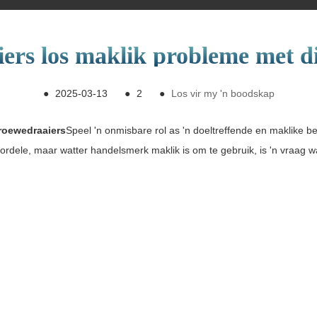
ers los maklik probleme met d
●
2025-03-13
●
2
●
Los vir my 'n boodskap
roewedraaiers
Speel 'n onmisbare rol as 'n doeltreffende en maklike be
rdele, maar watter handelsmerk maklik is om te gebruik, is 'n vraag wa