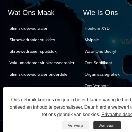
Wat Ons Maak
Wie Is Ons
Slim skroewedraaier
Hoekom XYD
Skroewedraaier stukkies
Mylpale
Skroewedraaier spuitstuk
Waar Ons Bedryf
Vakuumadapter vir skroewedraaier
Ons Sertifikaat
Slim skroewedraaier onderdele
Organisasiegrafiek
Ons Vennote
Ons gebruik koekies om jou 'n beter blaai-ervaring te bie
ontleed en inhoud te personaliseer. Deur hierdie webwerf te
tot ons gebruik van koekies.
Privaatheidsbe
Verwerp
Aanvaar
Kopiereg © 2023 Kunshan Yu Mao Electronic Co., Ltd. Alle regte 