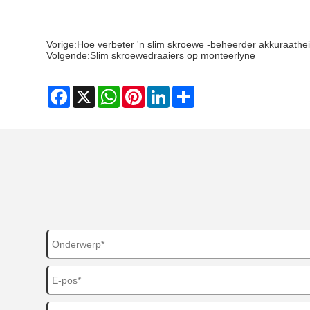
Vorige:
Hoe verbeter 'n slim skroewe -beheerder akkuraathei
Volgende:
Slim skroewedraaiers op monteerlyne
Facebook
X
WhatsApp
Pinterest
LinkedIn
Share