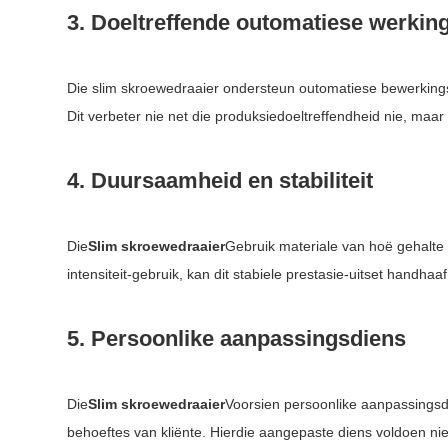
3. Doeltreffende outomatiese werkin
Die slim skroewedraaier ondersteun outomatiese bewerkings
Dit verbeter nie net die produksiedoeltreffendheid nie, ma
4. Duursaamheid en stabiliteit
Die
Slim skroewedraaier
Gebruik materiale van hoë gehalte
intensiteit-gebruik, kan dit stabiele prestasie-uitset handha
5. Persoonlike aanpassingsdiens
Die
Slim skroewedraaier
Voorsien persoonlike aanpassingsdi
behoeftes van kliënte. Hierdie aangepaste diens voldoen ni