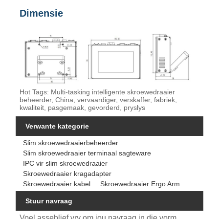
Dimensie
Hot Tags: Multi-tasking intelligente skroewedraaier
beheerder, China, vervaardiger, verskaffer, fabriek,
kwaliteit, pasgemaak, gevorderd, pryslys
Verwante kategorie
Slim skroewedraaierbeheerder
Slim skroewedraaier terminaal sagteware
IPC vir slim skroewedraaier
Skroewedraaier kragadapter
Skroewedraaier kabel
Skroewedraaier Ergo Arm
Stuur navraag
Voel asseblief vry om jou navraag in die vorm