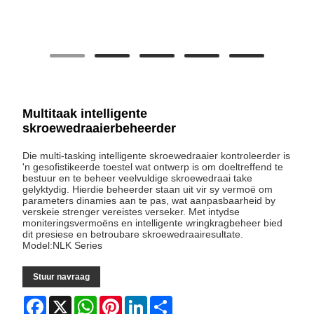
Multitaak intelligente
skroewedraaierbeheerder
Die multi-tasking intelligente skroewedraaier kontroleerder is
'n gesofistikeerde toestel wat ontwerp is om doeltreffend te
bestuur en te beheer veelvuldige skroewedraai take
gelyktydig. Hierdie beheerder staan ​​uit vir sy vermoë om
parameters dinamies aan te pas, wat aanpasbaarheid by
verskeie strenger vereistes verseker. Met intydse
moniteringsvermoëns en intelligente wringkragbeheer bied
dit presiese en betroubare skroewedraairesultate.
Model:NLK Series
Stuur navraag
Facebook
X
WhatsApp
Pinterest
LinkedIn
Share