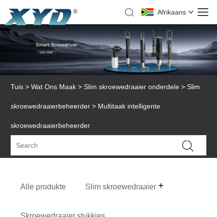
Afrikaans
Tuis
>
Wat Ons Maak
>
Slim skroewedraaier onderdele
>
Slim
skroewedraaierbeheerder
> Multitaak intelligente
skroewedraaierbeheerder
Alle produkte
Slim skroewedraaier
Skroewedraaier stukkies