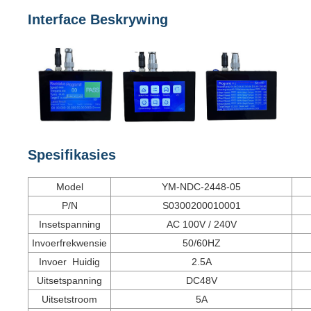
Interface Beskrywing
Spesifikasies
Model
YM-NDC-2448-05
P/N
S0300200010001
Insetspanning
AC 100V / 240V
Invoerfrekwensie
50/60HZ
Invoer Huidig
2.5A
Uitsetspanning
DC48V
Uitsetstroom
5A