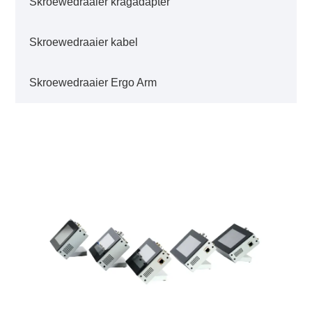
Skroewedraaier kragadapter
Skroewedraaier kabel
Skroewedraaier Ergo Arm