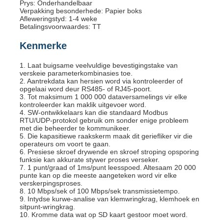
Prys: Onderhandelbaar
Verpakking besonderhede: Papier boks
Afleweringstyd: 1-4 weke
Betalingsvoorwaardes: TT
Kenmerke
1. Laat buigsame veelvuldige bevestigingstake van
verskeie parameterkombinasies toe.
2. Aantrekdata kan hersien word via kontroleerder of
opgelaai word deur RS485- of RJ45-poort.
3. Tot maksimum 1 000 000 dataversamelings vir elke
kontroleerder kan maklik uitgevoer word.
4. SW-ontwikkelaars kan die standaard Modbus
RTU/UDP-protokol gebruik om sonder enige probleem
met die beheerder te kommunikeer.
5. Die kapasitiewe raakskerm maak dit geriefliker vir die
operateurs om voort te gaan.
6. Presiese skroef drywende en skroef stroping opsporing
funksie kan akkurate stywer proses verseker.
7. 1 punt/graad of 1ms/punt leesspoed. Altesaam 20 000
punte kan op die meeste aangeteken word vir elke
verskerpingsproses.
8. 10 Mbps/sek of 100 Mbps/sek transmissietempo.
9. Intydse kurwe-analise van klemwringkrag, klemhoek en
sitpunt-wringkrag.
10. Kromme data wat op SD kaart gestoor moet word.