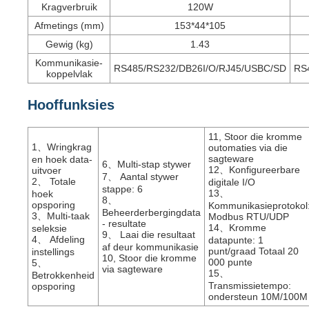
Kragverbruik
120W
Afmetings (mm)
153*44*105
Gewig (kg)
1.43
Kommunikasie-
RS485/RS232/DB26I/O/RJ45/USBC/SD
RS
koppelvlak
Hooffunksies
11, Stoor die kromme
1、Wringkrag
outomaties via die
sagteware
en hoek data-
6、Multi-stap stywer
12、Konfigureerbare
uitvoer
7、 Aantal stywer
2、 Totale
digitale I/O
stappe: 6
13、
hoek
8、
opsporing
Kommunikasieprotokol
Beheerderbergingdata
3、Multi-taak
Modbus RTU/UDP
- resultate
14、Kromme
seleksie
9、 Laai die resultaat
4、 Afdeling
datapunte: 1
af deur kommunikasie
punt/graad Totaal 20
instellings
10, Stoor die kromme
000 punte
5、
via sagteware
15、
Betrokkenheid
Transmissietempo:
opsporing
ondersteun 10M/100M