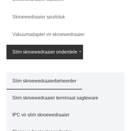
Skroewedraaier spuitstuk
Vakuumadapter vir skroewedraaier
Slim skroewedraaier onderdele
Slim skroewedraaierbeheerder
Slim skroewedraaier terminaal sagteware
IPC vir slim skroewedraaier