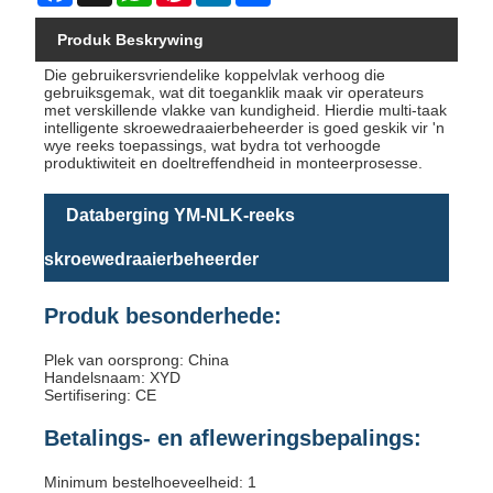
Produk Beskrywing
Die gebruikersvriendelike koppelvlak verhoog die
gebruiksgemak, wat dit toeganklik maak vir operateurs
met verskillende vlakke van kundigheid. Hierdie multi-taak
intelligente skroewedraaierbeheerder is goed geskik vir 'n
wye reeks toepassings, wat bydra tot verhoogde
produktiwiteit en doeltreffendheid in monteerprosesse.
Databerging YM-NLK-reeks
skroewedraaierbeheerder
Produk besonderhede:
Plek van oorsprong: China
Handelsnaam: XYD
Sertifisering: CE
Betalings- en afleweringsbepalings:
Minimum bestelhoeveelheid: 1