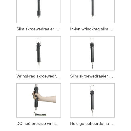
Slim skroewedraaier met hoë wringkrag
In-lyn wringkrag slim elektriese skroewedraaier
Wringkrag skroewedraaier vir elektriese werk
Slim skroewedraaier met wringkragbeheer
DC hoë presisie wringkrag-omskakelaar skroewedraaier
Huidige beheerde handskroewedraaier