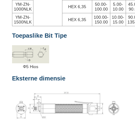
YM-ZN-
50.00-
5.00-
45.
HEX 6,35
1000NLK
100.00
10.00
90
YM-ZN-
100.00-
10.00-
90.
HEX 6,35
1500NLK
150.00
15.00
135
Toepaslike Bit Tipe
Φ5 Hios
Eksterne dimensie