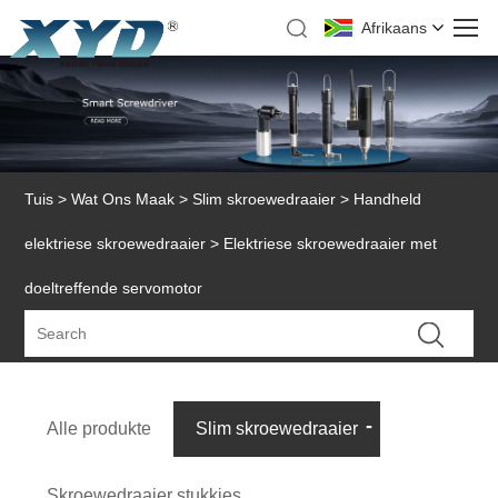
Afrikaans
Tuis
>
Wat Ons Maak
>
Slim skroewedraaier
>
Handheld
elektriese skroewedraaier
> Elektriese skroewedraaier met
doeltreffende servomotor
Alle produkte
Slim skroewedraaier
Skroewedraaier stukkies