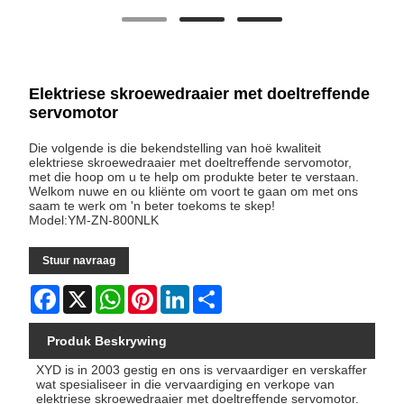
Elektriese skroewedraaier met doeltreffende
servomotor
Die volgende is die bekendstelling van hoë kwaliteit
elektriese skroewedraaier met doeltreffende servomotor,
met die hoop om u te help om produkte beter te verstaan.
Welkom nuwe en ou kliënte om voort te gaan om met ons
saam te werk om 'n beter toekoms te skep!
Model:YM-ZN-800NLK
Stuur navraag
Facebook
X
WhatsApp
Pinterest
LinkedIn
Share
Produk Beskrywing
XYD is in 2003 gestig en ons is vervaardiger en verskaffer
wat spesialiseer in die vervaardiging en verkope van
elektriese skroewedraaier met doeltreffende servomotor.