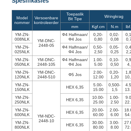
Spesifikasies
Toepaslik
Wringkrag
Model
Versoenbare
Bit Tipe
nommer
kontroleerder
mm
Kgf.cm
N.m
lbf
YM-ZN-
Φ4 Halfmaan/
0,20-
0,02-
0,
008NLK
Φ4 Jos
0,80
0,08
0,
YM-DNC-
2448-05
YM-ZN-
Φ4 Halfmaan/
0,50-
0,05-
0,
025NLK
Φ4 Jos
2,50
0,25
2,
YM-ZN-
YM-DNC-
Φ4 Halfmaan/
1.00-
0,10-
0,
050NLK
2448-105
Φ4 Jos
5.00
0,50
4
YM-ZN-
YM-DNC-
2.00-
0,20-
1,
Φ5 Jos
120NLK
2448-510
12.00
1,20
10
YM-ZN-
5.00-
0,500-
4.
HEX 6,35
150NLK
15.00
1,5
13
YM-ZN-
10.00-
1.00-
9.
HEX 6,35
250NLK
25.00
2.50
22
YM-ZN-
20.00-
2.00-
18.
HEX 6,35
600NLK
60.00
6.00
54
YM-NDC-
2448-10
YM-ZN-
30.00-
3.00-
27.
HEX 6,35
800NLK
80.00
8.00
72