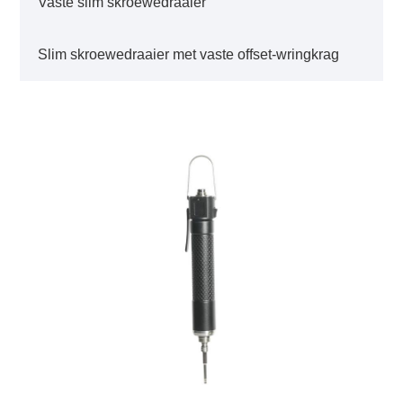
Vaste slim skroewedraaier
Slim skroewedraaier met vaste offset-wringkrag