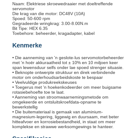
Naam: Elektriese skroewedraaier met doeltreffende
servomotor
Die krag van die motor: DC48V (10A)
Spoed: 50-600 rpm
Gegradeerde wringkrag: 3.00-8.00N.m
Bit Tipe: HEX 6.35
Toebehore: beheerder, kragadapter, kabel
Kenmerke
• Die aanneming van 'n geslote-lus servomotorbeheerder
met 'n hoër akkuraatheid tot ± 10% en 10 miljoen keer
span lewensduur selfs onder lae spoed strenger situasie.
• Beknopte ontwerpte struktuur en direk verbindende
motor om onderhoudsarbeidskoste te bespaar
• Veelvuldige produkreekskeuses
• Toegerus met 'n hoekenkodeerder om meer buigsame
rotasiebehoefte toe te laat.
• Aanneming van stroomwaarnemingsmetode om
omgekeerde en ontsluitskroefdata-opname te
bewerkstellig
• Die buitemateriaal is gemaak van aluminium-
magnesium-legering, liggewig en duursaam, met beter
hitteafvoer en korrosiebestandheid, in staat om meer
komplekse en strawwe werksomgewings te hanteer.